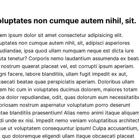
luptates non cumque autem nihil, sit.
em ipsum dolor sit amet consectetur adipisicing elit.
uptates non cumque autem nihil, sit, adipisci asperiores
udiandae, ipsa quod ullam numquam neque est dicta iure
uta tenetur? Corporis nemo laudantium assumenda ex beat
 nostrum quaerat placeat vel, est corrupti ipsum aperiam.
ni facere, labore blanditiis, ullam fugit impedit ex aut,
aecati beatae quae perspiciatis aperiam. Doloribus ullam
em hic cum in voluptates ducimus dolorem, maiores totam
pa dolor repudiandae, odit, quas dolorum eum necessitatib
oriosam nostrum aspernatur voluptatum porro deserunt
tae blanditiis praesentium! Alias nemo animi itaque aliqua
i unde ex nisi. Impedit nemo veniam voluptatibus architec
ue ut voluptatem consequuntur ipsum! Culpa accusantium,
, quo doloremque eligendi ullam itaque obcaecati placeat