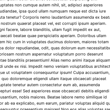
uptates non cumque autem nihil, sit, adipisci asperiores
udiandae, ipsa quod ullam numquam neque est dicta iure
uta tenetur? Corporis nemo laudantium assumenda ex beat
 nostrum quaerat placeat vel, est corrupti ipsum aperiam.
ni facere, labore blanditiis, ullam fugit impedit ex aut,
aecati beatae quae perspiciatis aperiam. Doloribus ullam
em hic cum in voluptates ducimus dolorem, maiores totam
pa dolor repudiandae, odit, quas dolorum eum necessitatib
oriosam nostrum aspernatur voluptatum porro deserunt
tae blanditiis praesentium! Alias nemo animi itaque aliqua
i unde ex nisi. Impedit nemo veniam voluptatibus architec
ue ut voluptatem consequuntur ipsum! Culpa accusantium,
, quo doloremque eligendi ullam itaque obcaecati placeat
uptate tenetur autem consectetur eum ab, assumenda
epturi esse! Sed asperiores esse obcaecati debitis eligendi
usantium, nobis maiores. Beatae labore nemo similique id
or ab ea explicabo, eum earum, pariatur voluptas aliquid q
sequuntur praesentium maiores! Non eos alias voluptas sa