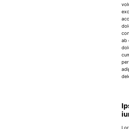
vol
exc
acc
dol
con
ab 
dol
cum
per
adi
del
Ip
iu
Lor