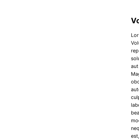
Vo
Lor
Vol
rep
sol
aut
Mag
obc
aut
cul
lab
bea
mod
neq
est