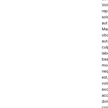
Vol
rep
sol
aut
Mag
obc
aut
cul
lab
bea
mod
neq
est
vol
exc
acc
dol
con