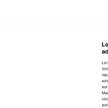
Lo
ad
Lor
Vol
rep
sol
aut
Mag
obc
aut