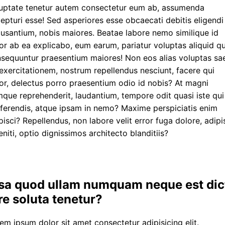
uptate tenetur autem consectetur eum ab, assumenda
epturi esse! Sed asperiores esse obcaecati debitis eligendi
usantium, nobis maiores. Beatae labore nemo similique id
or ab ea explicabo, eum earum, pariatur voluptas aliquid q
sequuntur praesentium maiores! Non eos alias voluptas sa
exercitationem, nostrum repellendus nesciunt, facere qui
or, delectus porro praesentium odio id nobis? At magni
que reprehenderit, laudantium, tempore odit quasi iste qui
ferendis, atque ipsam in nemo? Maxime perspiciatis enim
pisci? Repellendus, non labore velit error fuga dolore, adipi
eniti, optio dignissimos architecto blanditiis?
sa quod ullam numquam neque est dic
re soluta tenetur?
em ipsum dolor sit amet consectetur adipisicing elit.