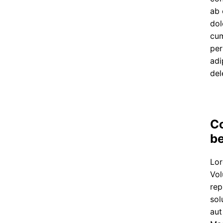
ab 
dol
cum
per
adi
del
C
be
Lor
Vol
rep
sol
aut