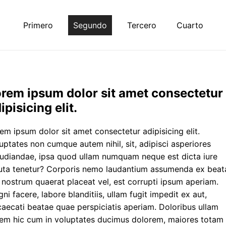
Primero
Segundo
Tercero
Cuarto
rem ipsum dolor sit amet consectetur
ipisicing elit.
em ipsum dolor sit amet consectetur adipisicing elit.
uptates non cumque autem nihil, sit, adipisci asperiores
udiandae, ipsa quod ullam numquam neque est dicta iure
uta tenetur? Corporis nemo laudantium assumenda ex beat
 nostrum quaerat placeat vel, est corrupti ipsum aperiam.
ni facere, labore blanditiis, ullam fugit impedit ex aut,
aecati beatae quae perspiciatis aperiam. Doloribus ullam
em hic cum in voluptates ducimus dolorem, maiores totam