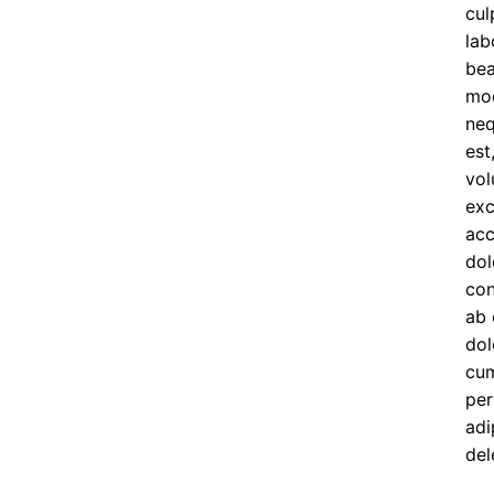
cul
lab
bea
mod
neq
est
vol
exc
acc
dol
con
ab 
dol
cum
per
adi
del