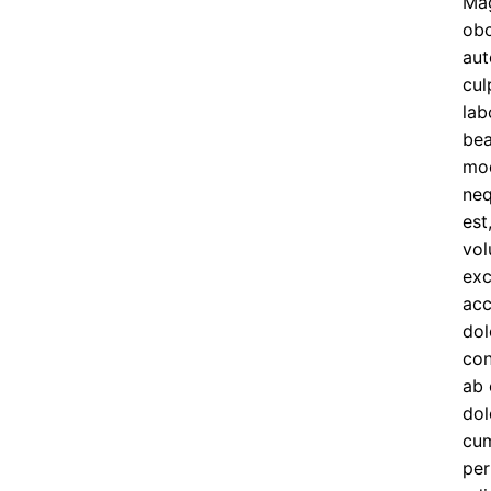
Mag
obc
aut
cul
lab
bea
mod
neq
est
vol
exc
acc
dol
con
ab 
dol
cum
per