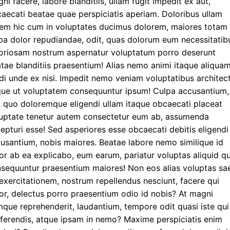
ni facere, labore blanditiis, ullam fugit impedit ex aut,
aecati beatae quae perspiciatis aperiam. Doloribus ullam
em hic cum in voluptates ducimus dolorem, maiores totam
pa dolor repudiandae, odit, quas dolorum eum necessitatib
oriosam nostrum aspernatur voluptatum porro deserunt
tae blanditiis praesentium! Alias nemo animi itaque aliqua
i unde ex nisi. Impedit nemo veniam voluptatibus architec
ue ut voluptatem consequuntur ipsum! Culpa accusantium,
, quo doloremque eligendi ullam itaque obcaecati placeat
uptate tenetur autem consectetur eum ab, assumenda
epturi esse! Sed asperiores esse obcaecati debitis eligendi
usantium, nobis maiores. Beatae labore nemo similique id
or ab ea explicabo, eum earum, pariatur voluptas aliquid q
sequuntur praesentium maiores! Non eos alias voluptas sa
exercitationem, nostrum repellendus nesciunt, facere qui
or, delectus porro praesentium odio id nobis? At magni
que reprehenderit, laudantium, tempore odit quasi iste qui
ferendis, atque ipsam in nemo? Maxime perspiciatis enim