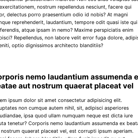
exercitationem, nostrum repellendus nesciunt, facere qui
or, delectus porro praesentium odio id nobis? At magni
que reprehenderit, laudantium, tempore odit quasi iste qui
ferendis, atque ipsam in nemo? Maxime perspiciatis enim
pisci? Repellendus, non labore velit error fuga dolore, adipi
eniti, optio dignissimos architecto blanditiis?
orporis nemo laudantium assumenda 
atae aut nostrum quaerat placeat vel
em ipsum dolor sit amet consectetur adipisicing elit.
uptates non cumque autem nihil, sit, adipisci asperiores
udiandae, ipsa quod ullam numquam neque est dicta iure
uta tenetur? Corporis nemo laudantium assumenda ex beat
 nostrum quaerat placeat vel, est corrupti ipsum aperiam.