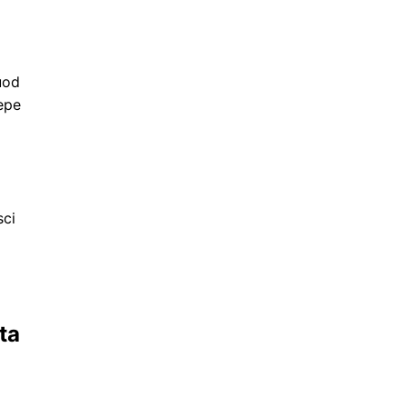
uod
epe
sci
ta