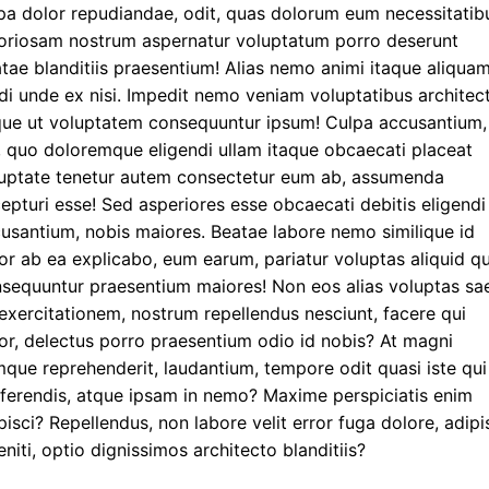
pa dolor repudiandae, odit, quas dolorum eum necessitatib
oriosam nostrum aspernatur voluptatum porro deserunt
tae blanditiis praesentium! Alias nemo animi itaque aliqua
i unde ex nisi. Impedit nemo veniam voluptatibus architec
ue ut voluptatem consequuntur ipsum! Culpa accusantium,
, quo doloremque eligendi ullam itaque obcaecati placeat
uptate tenetur autem consectetur eum ab, assumenda
epturi esse! Sed asperiores esse obcaecati debitis eligendi
usantium, nobis maiores. Beatae labore nemo similique id
or ab ea explicabo, eum earum, pariatur voluptas aliquid q
sequuntur praesentium maiores! Non eos alias voluptas sa
exercitationem, nostrum repellendus nesciunt, facere qui
or, delectus porro praesentium odio id nobis? At magni
que reprehenderit, laudantium, tempore odit quasi iste qui
ferendis, atque ipsam in nemo? Maxime perspiciatis enim
pisci? Repellendus, non labore velit error fuga dolore, adipi
eniti, optio dignissimos architecto blanditiis?